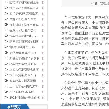
防范汽车租赁诈骗上海
[]
作者：管理员 发
端午节小长假将至：四
[]
海门男子筹赌资豪赌租
[]
当自驾游旅游作为一种休闲方
生意火 部分租车公司
[]
领，也会选择在大、小长假或是
行业提醒：端午节租车
[]
分希望能跟儿女多多团聚;作为
生意火 部分租车公司
[]
尽孝心，也能让他们出去见见世
汽车持有成本的提高，
[]
便顺理成章成为第一选择，没有
建国周到租车端午期间
[]
车
出游在城市白领中正成为一种
“学生”假期临近，私
[]
在北京打拼了好几年的罗先生
为还赌债 租车后抵押
[]
京，为了让双亲的生活更加丰富
斯基租车提醒14岁以下
[]
蒙，环北京城的各大名胜几乎都
轿车抵押借钱 原来是
[]
到处跑，既怕出事又担心身体累
上海人们消费观念改变
[]
据不同线路选择不同车型，即便
汽车租赁渐火 租车保
[]
智能租车，即需即用
[]
在外企中层任职的李小姐也极
三大租车公司鏖战广州
[]
天都说不上几句话。从前老两口
在上海多数“本本族”
[]
思。后来李小姐考下驾照之后就
2011年以来赴美上市搁
[]
气，“北京周边的官厅水库、潭
最重要的是全家人能和和美美地
在线预订