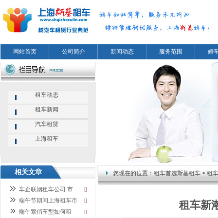
网站首页
公司简介
新闻动态
服务范围
婚
租车动态
租车新闻
汽车租赁
上海租车
相关文章
您现在的位置：
租车首选斯基租车
>
租
车企联姻租车公司 市
[]
端午节期间上海租车市
[]
租车新
端午紧俏车型如何租
[]