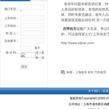
有老年问题专家告诉记者，对
预订车型：
人来说好处很多，各地的自然风
*
体。同时专家也建议，老年人出
上车时间：
现紧急状况能从容应对;另一方
上车地址：
四季租车
提醒广大车友，带父
联 系 人：
的，可以使得老人们“上车休息
其他要求：
http://www.sijicar.com
看不
验 证 码：
清？更
换一张
标签：
上海租车
租车
汽车租赁
关于我们
联系
|
版权所有Copyright(C)2005
公司地址：上海市浦东新区浦建路72